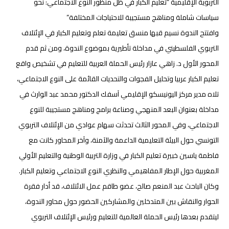
التربوية الإقليمية “تعليم الكبار في ظل منظور النوع الاجتماعي: نحو
سياسات شاملة ومناهج مستجيبة للاحتياجات المختلفة”
وافتتح الندوة نسيم قبها منسق تعليمة تعلم وتعليم الكبار في الإئتلاف
التربوي الفلسطيني في مداخلة تأطيرية بموضوع الندوة، ومن ثم قدم
المحور الأول د. زاهي عازار رئيس الحملة العربية للتعليم في تشخيص واقع
تعليم الكبار عربيا وتحليل الفجوات والتحديات القائمة على النوع الاجتماعي،
تلاه مدير مركز اليونيسكو الإقليمي آسفك الدكتور محمد عبد الوارث في
مداخلة بعنوان البعد المنهجي وصناعة برامج ومناهج مستجيبة للنوع
الاجتماعي، وفي المحور الثالث تحدثت سهام عوادي من الإئتلاف التربوي
التونسي حول البيئة التعليمية الداعمة والآمنة، وآخر المحاور كانت مع
فاطمة ياسين خبيرة تعليم الكبار في وزارة التربية الوطنية والتعليم الأولي
المغربية حول الإطار المفاهيمي والنظري النوع الاجتماعي وتعليم الكبار.
وكان الباحث عبد المنعم صالح، عضو طاقم عمل الائتلاف، قد أدار فقرة
الحوار والنقاش بين المتدخلين والمشاركين الحضور حول محاور الندوة،
ليتقدم بعدها رئيس الحملة العالمية للتعليم ورئيس الإئتلاف التربوي