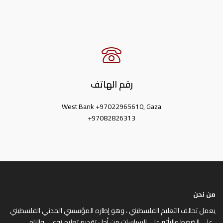
رقم الهاتف
West Bank +97022965610, Gaza
+97082826313
من نحن
يعمل تحالف التعليم الفلسطيني ، وهو إطاره المؤسسي المدني الفلسطيني
، على الضغط والتأثير على السياسات من أجل تقديم تعليم نوعي وإلزامي