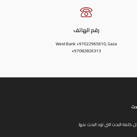
رقم الهاتف
West Bank +97022965610, Gaza
+97082826313
حث
ل كلمة البحث التي تود البحث عنها