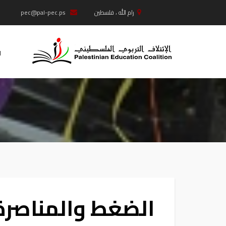
رام الله ، فلسطين
pec@pal-pec.ps
West Bank +97022965610, Gaza +97082826313
ا
الضغط والمناصرة