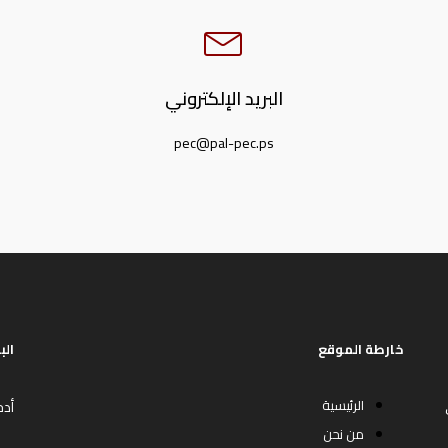
البريد الإلكتروني
pec@pal-pec.ps
خارطة الموقع
الب
الرئيسية
أدخ
من نحن