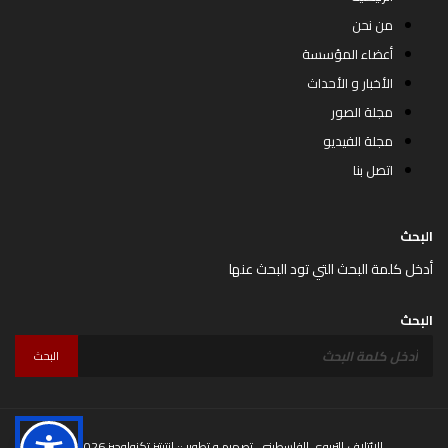
من نحن
أعضاء المؤسسة
الأخبار و الأحداث
مجلة الصور
مجلة الفيديو
اتصل بنا
البحث
أدخل كلمة البحث التي تود البحث عنها
البحث
البحث
© 2026 الإئتلاف التربوي الفلسطيني, تصميم و تطوير ::
انتيتيز تكنولوجيز