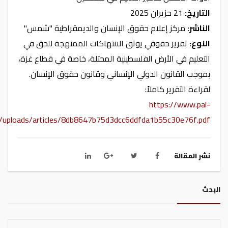
التاريخ:
21 حزيران 2025
الناشر:
مركز إعلام حقوق الإنسان والديمقراطية "شمس"
النوع:
تقرير حقوقي يوثق الانتهاكات الممنهجة للحق في
التعليم في الأرض الفلسطينية المحتلة، خاصة في قطاع غزة،
بموجب القانون الدولي الإنساني وقانون حقوق الإنسان.
لقراءة التقرير كاملاً:
https://www.pal-
s/uploads/articles/8db8647b75d3dcc6ddfda1b55c30e76f.pdf
نشر المقالة
البحث