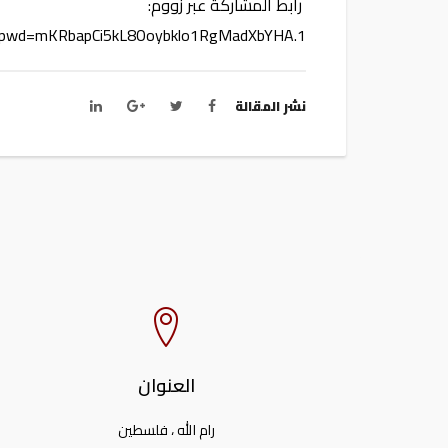
رابط المشاركة عبر زووم:
7?pwd=mKRbapCi5kL8Ooybklo1RgMadXbYHA.1
نشر المقالة
العنوان
رام الله ، فلسطين