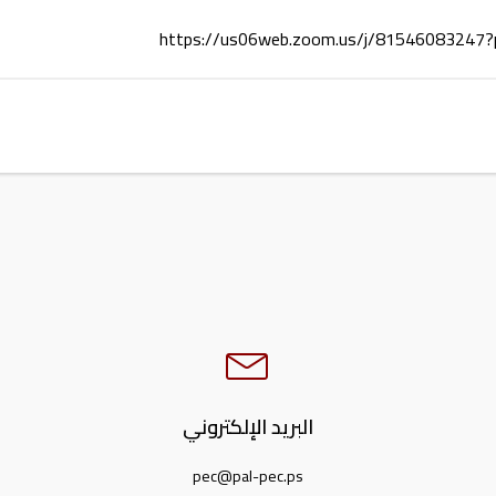
https://us06web.zoom.us/j/8154608324
البريد الإلكتروني
pec@pal-pec.ps