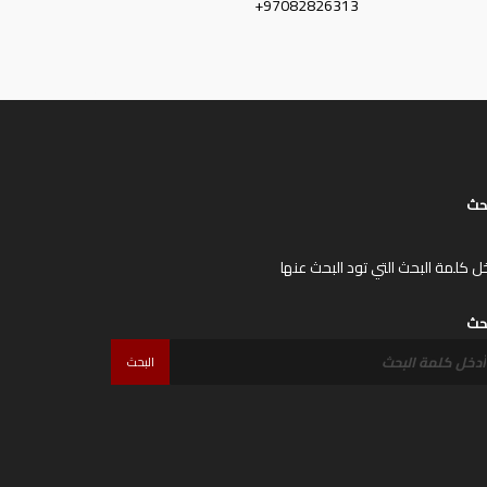
+97082826313
حث
ل كلمة البحث التي تود البحث عنها
حث
البحث