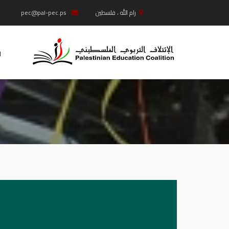
رام الله ، فلسطين
pec@pal-pec.ps
West Bank +97022965610, Gaza +97082826313
ا